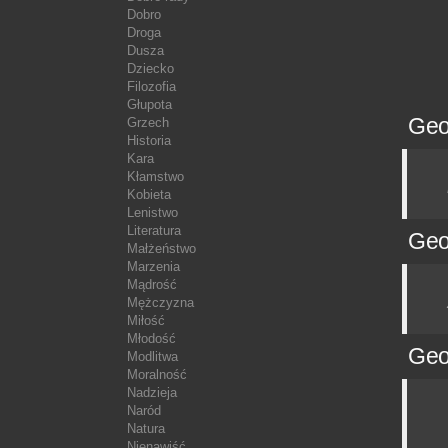
Dobro
Droga
Dusza
Dziecko
Filozofia
Głupota
Geo
Grzech
Historia
Kara
Kłamstwo
Kobieta
Lenistwo
Literatura
Geo
Małżeństwo
Marzenia
Mądrość
Mężczyzna
Miłość
Młodość
Geo
Modlitwa
Moralność
Nadzieja
Naród
Natura
Nienawiść