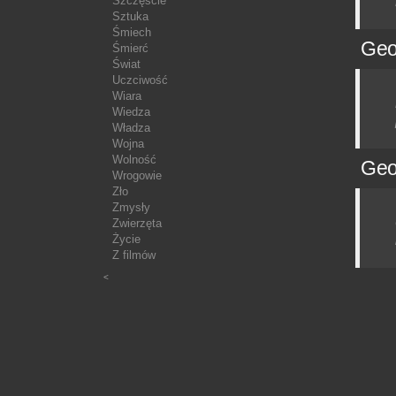
Szczęście
Sztuka
Śmiech
Geo
Śmierć
Świat
Uczciwość
Wiara
Wiedza
Władza
Wojna
Wolność
Geo
Wrogowie
Zło
Zmysły
Zwierzęta
Życie
Z filmów
<