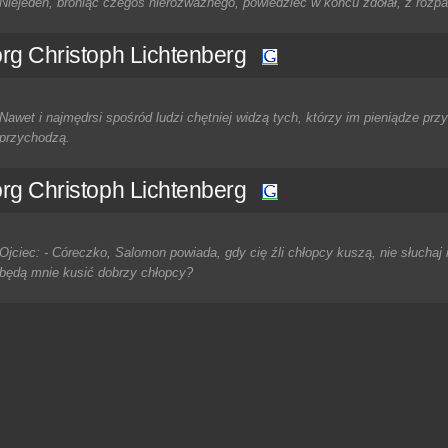
Niejeden, broniąc czegoś nierozważnego, powiedzieć w końcu zdołał, z rozp
rg Christoph Lichtenberg
Nawet i najmędrsi spośród ludzi chętniej widzą tych, którzy im pieniądze przy
przychodzą.
rg Christoph Lichtenberg
Ojciec: - Córeczko, Salomon powiada, gdy cię źli chłopcy kuszą, nie słuchaj 
będą mnie kusić dobrzy chłopcy?