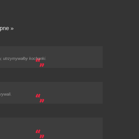
pne »
, utrzymywałby kochanki.
rywali.