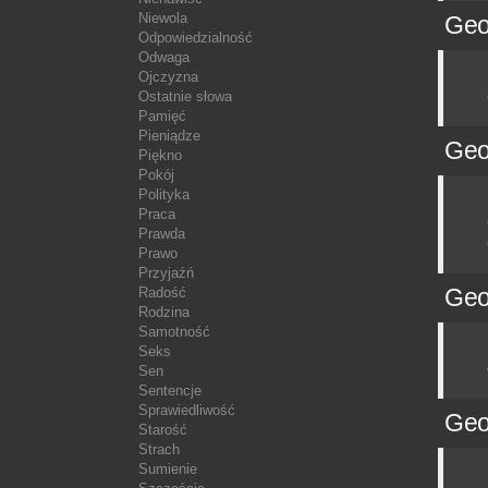
Niewola
Geo
Odpowiedzialność
Odwaga
Ojczyzna
Ostatnie słowa
Pamięć
Pieniądze
Geo
Piękno
Pokój
Polityka
Praca
Prawda
Prawo
Przyjaźń
Geo
Radość
Rodzina
Samotność
Seks
Sen
Sentencje
Sprawiedliwość
Geo
Starość
Strach
Sumienie