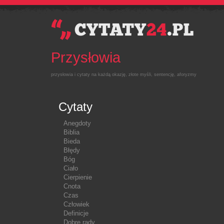
Przysłowia
przysłowia i cytaty na każdą okazję, złote myśli, sentencję, aforyzmy
Cytaty
Anegdoty
Biblia
Bieda
Błędy
Bóg
Ciało
Cierpienie
Cnota
Czas
Człowiek
Definicje
Dobre rady