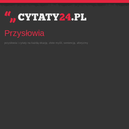
Przysłowia
przysłowia i cytaty na każdą okazję, złote myśli, sentencję, aforyzmy