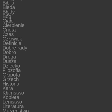
Biblia
Bieda
Błędy
Bóg
Ciało
Cierpienie
Cnota
Czas
Człowiek
Definicje
Dobre rady
Dobro
Droga
Dusza
Dziecko
Filozofia
Głupota
Grzech
Historia
Kara
Kłamstwo
Kobieta
Lenistwo
Literatura
Małżeństwo